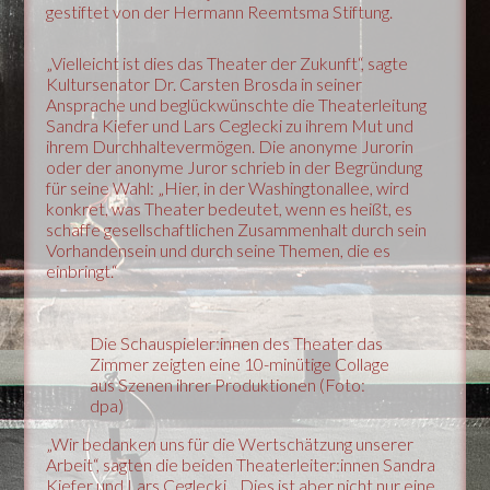
gestiftet von der Hermann Reemtsma Stiftung.
„Vielleicht ist dies das Theater der Zukunft“, sagte
Kultursenator Dr. Carsten Brosda in seiner
Ansprache und beglückwünschte die Theaterleitung
Sandra Kiefer und Lars Ceglecki zu ihrem Mut und
ihrem Durchhaltevermögen. Die anonyme Jurorin
oder der anonyme Juror schrieb in der Begründung
für seine Wahl: „Hier, in der Washingtonallee, wird
konkret, was Theater bedeutet, wenn es heißt, es
schaffe gesellschaftlichen Zusammenhalt durch sein
Vorhandensein und durch seine Themen, die es
einbringt.“
Die Schauspieler:innen des Theater das
Zimmer zeigten eine 10-minütige Collage
aus Szenen ihrer Produktionen (Foto:
dpa)
„Wir bedanken uns für die Wertschätzung unserer
Arbeit“, sagten die beiden Theaterleiter:innen Sandra
Kiefer und Lars Ceglecki. „Dies ist aber nicht nur eine