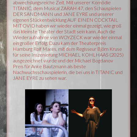
abwechslungsreiche Zeit. Mit unserer Komödie
TITANIC, dem Musical ZARAH 47, den Schauspielen
DER SANDMANN und JANE EYRE und unserer
eigenen Stückentwicklung AUF EINEN COCKTAIL
MIT OVID haben wir wieder einmal gezeigt, wie groß
das kleinste Theater der Stadt sein kann. Auch die
Wiederaufnahme von WOYZECK war wieder einmal
ein großer Erfolg. Dazu kam der Theaterpreis
Hamburg Rolf Mares, mit dem Regisseur Björn Kruse
für seine Inszenierung MICHAEL KOHLHAAS (2025)
ausgezeichnet wurde und der Michael Bogdanov
Preis für Anke Bautzmann als beste
Nachwuchsschauspielerin, die bei uns in TITANIC und
JANE EYRE zu sehen war.