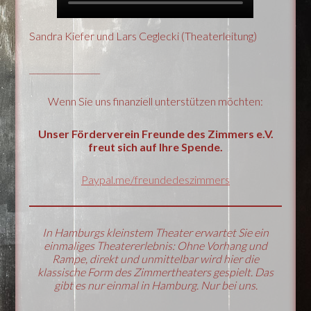
Sandra Kiefer und Lars Ceglecki (Theaterleitung)
_________________
Wenn Sie uns finanziell unterstützen möchten:
Unser Förderverein Freunde des Zimmers e.V.
freut sich auf Ihre Spende.
Paypal.me/freundedeszimmers
In Hamburgs kleinstem Theater erwartet Sie ein
einmaliges Theatererlebnis: Ohne Vorhang und
Rampe, direkt und unmittelbar wird hier die
klassische Form des Zimmertheaters gespielt. Das
gibt es nur einmal in Hamburg. Nur bei uns.