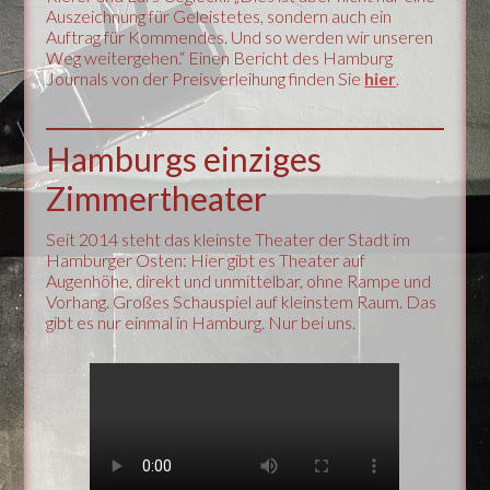
Auszeichnung für Geleistetes, sondern auch ein
Auftrag für Kommendes. Und so werden wir unseren
Weg weitergehen.“ Einen Bericht des Hamburg
Journals von der Preisverleihung finden Sie
hier
.
Hamburgs einziges
Zimmertheater
Seit 2014 steht das kleinste Theater der Stadt im
Hamburger Osten: Hier gibt es Theater auf
Augenhöhe, direkt und unmittelbar, ohne Rampe und
Vorhang. Großes Schauspiel auf kleinstem Raum. Das
gibt es nur einmal in Hamburg. Nur bei uns.