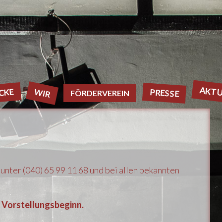
AKTU
WIR
PRESSE
CKE
FÖRDERVEREIN
, unter (040) 65 99 11 68 und bei allen bekannten
 Vorstellungsbeginn.