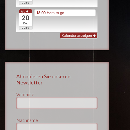
2026
AUG.
18:00
Horn to go
20
Do.
2026
Kalender anzeigen
Abonnieren Sie unseren
Newsletter
Vorname
Nachname