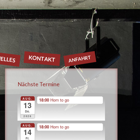
ELLES
KONTAKT
ANFAHRT
Nächste Termine
AUG.
18:00
Horn to go
13
Do.
2026
AUG.
18:00
Horn to go
14
Fr.