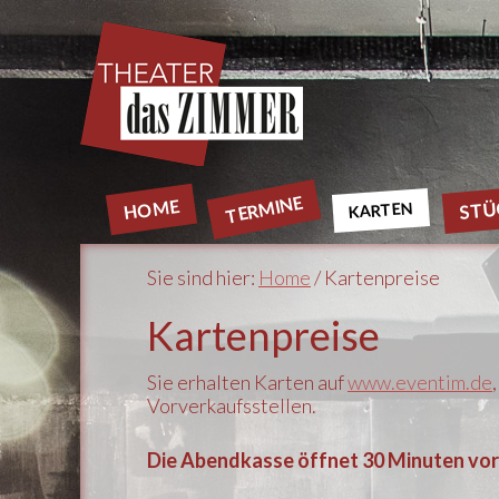
TERMINE
HOME
STÜ
KARTEN
Sie sind hier:
Home
/ Kartenpreise
Kartenpreise
Sie erhalten Karten auf
www.eventim.de
Vorverkaufsstellen.
Die Abendkasse öffnet 30 Minuten vor