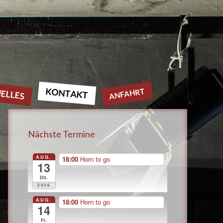
ELLES
KONTAKT
ANFAHRT
Nächste Termine
AUG.
18:00
Horn to go
13
Do.
2026
AUG.
18:00
Horn to go
14
Fr.