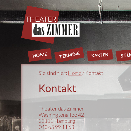
TERMINE
HOME
STÜ
KARTEN
Sie sind hier:
Home
/ Kontakt
Kontakt
Theater das Zimmer
Washingtonallee 42
22111 Hamburg
040 65 99 11 68