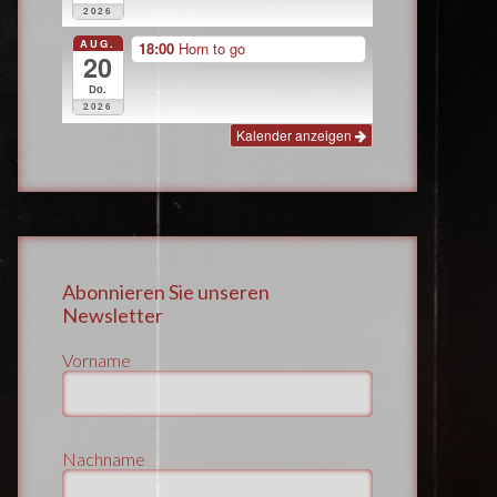
2026
AUG.
18:00
Horn to go
20
Do.
2026
Kalender anzeigen
Abonnieren Sie unseren
Newsletter
Vorname
Nachname