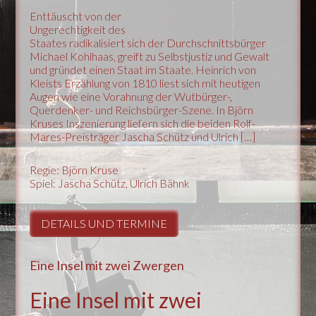
Enttäuscht von der
Ungerechtigkeit des
Staates radikalisiert sich der Durchschnittsbürger
Michael Kohlhaas, greift zu Selbstjustiz und Gewalt
und gründet einen Staat im Staate. Heinrich von
Kleists Erzählung von 1810 liest sich mit heutigen
Augen wie eine Vorahnung der Wutbürger-,
Querdenker- und Reichsbürger-Szene. In Björn
Kruses Inszenierung liefern sich die beiden Rolf-
Mares-Preisträger Jascha Schütz und Ulrich […]
Regie: Björn Kruse
Spiel: Jascha Schütz, Ulrich Bähnk
DETAILS UND TERMINE
Eine Insel mit zwei Zwergen
Eine Insel mit zwei