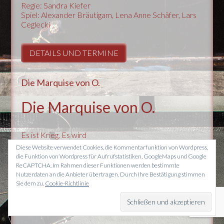
Regie: Sandra Kiefer
Spiel: Alexander Bräutigam, Lena Anne Schäfer, Lars
Ceglecki
DETAILS UND TERMINE
Die Marquise von O.
Die Marquise von O.
Es ist Krieg. Es wird
gemordet, geplündert,
Diese Website verwendet Cookies, die Kommentarfunktion von Wordpress,
vergewaltigt. Wie ein Engel erscheint in diesem Chaos
die Funktion von Wordpress für Aufrufstatistiken, GoogleMaps und Google
ein russischer Offizier, der die Marquise vor seinen
ReCAPTCHA. Im Rahmen dieser Funktionen werden bestimmte
Soldaten schützt. Am nächsten Morgen
Nutzerdaten an die Anbieter übertragen. Durch Ihre Bestätigung stimmen
verabschiedet sich der Retter und Wochen später
Sie dem zu.
Cookie-Richtlinie
stellt die Gerettete fest, dass sie schwanger ist. Aber
wer ist der Vater? Ein Monster? Ein Retter? Ein Engel?
Ein […]