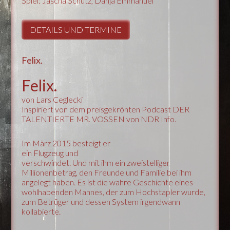
Spiel: Jascha Schütz, Danja Emmanuel
DETAILS UND TERMINE
Felix.
Felix.
von Lars Ceglecki
Inspiriert von dem preisgekrönten Podcast DER
TALENTIERTE MR. VOSSEN von NDR Info.
Im März 2015 besteigt er
ein Flugzeug und
verschwindet. Und mit ihm ein zweistelliger
Millionenbetrag, den Freunde und Familie bei ihm
angelegt haben. Es ist die wahre Geschichte eines
wohlhabenden Mannes, der zum Hochstapler wurde,
zum Betrüger und dessen System irgendwann
kollabierte.