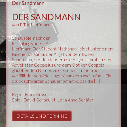
Der Sandmann
DER SANDMANN
von E.T.A. Hoffmann
Schauspiel nach der
Erzählung von E.T.A.
Hoffmann Der Student Nathanael leidet unter einem
Kindheitstrauma: der Angst vor dem bösen
Sandmann, der den Kindern die Augen nimmt. In dem
Advokaten Coppelius und dem Optiker Coppola
glaubt er den Dämon zu erkennen. Immer mehr
verfällt der sensible junge Mann dem Wahnsinn… Ein
Stück schwarzer Schauerromantik, das die […]
Regie: Björn Kruse
Spiel: David Gerbaulet, Lena Anne Schäfer
DETAILS UND TERMINE