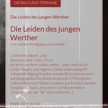
DETAILS UND TERMINE
Die Leiden des jungen Werther
Die Leiden des jungen
Werther
von Johann Wolfgang von Goethe
Lotte liebt Albert. Und
Werther liebt Lotte. Doch
tut er es um ihrer selbst willen – oder weil sich in
Lottes Augen sein eigenes Genie widerspiegelt?
Johann Wolfgang Goethe vermischt in seinem semi-
autobiographischen Briefroman von 1774 eigenes
Liebesleben und Fiktion zu einem packenden Seelen-
Striptease. Nach „Woyzeck“ und Beckmann in
„Draußen vor der Tür“ eine weitere […]
Regie: Björn Kruse
Spiel: Jascha Schütz, Isabella Ginocchio