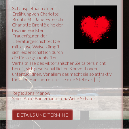
Schauspiel nach einer
Erzählung von Charlotte
Brontë Mit Jane Eyre schuf
Charlotte Brontë eine der
faszinierendsten
Frauenfiguren der
Literaturgeschichte: Die
mittellose Waise kämpft
sich leidenschaftlich durch
die für sie grauenhaften
Verhältnisse des viktorianischen Zeitalters, nicht
bereit, sich gesellschaftlichen Konventionen
unterzuordnen. Vor allem das macht sie so attraktiv
für ihren Hausherren, als sie eine Stelle als […]
Regie: Jona Manow
Spiel: Anke Bautzmann, Lena Anne Schäfer
DETAILS UND TERMINE