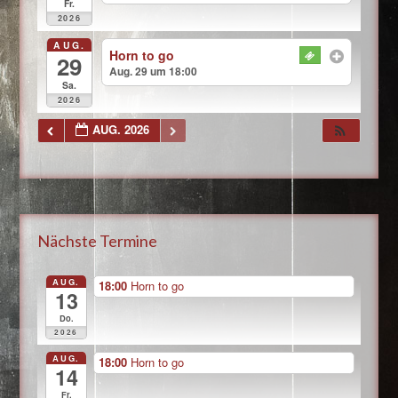
Fr.
2026
AUG.
Horn to go
29
Aug. 29 um 18:00
Sa.
2026
AUG. 2026
Nächste Termine
AUG.
18:00
Horn to go
13
Do.
2026
AUG.
18:00
Horn to go
14
Fr.