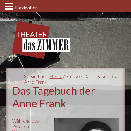
Navigation
Sie sind hier:
Home
/ Stücke / Das Tagebuch der
Anne Frank
Das Tagebuch der
Anne Frank
Während des
Zweiten