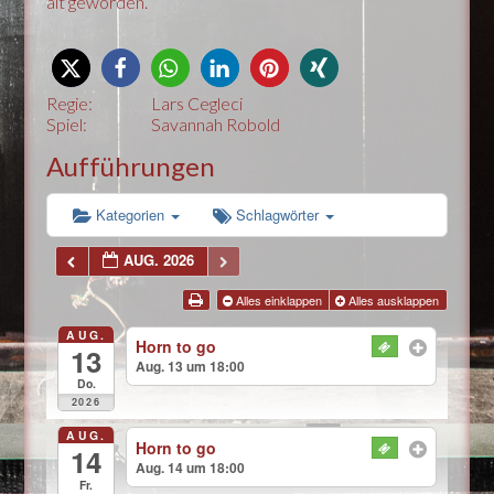
alt geworden.
Regie:
Lars Cegleci
Spiel:
Savannah Robold
Aufführungen
Kategorien
Schlagwörter
AUG. 2026
Alles einklappen
Alles ausklappen
AUG.
Horn to go
13
Aug. 13 um 18:00
Do.
2026
AUG.
Horn to go
14
Aug. 14 um 18:00
Fr.