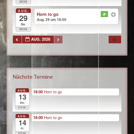
2026
AUG.
Horn to go
29
Aug. 29 um 18:00
Sa.
2026
AUG. 2026
Nächste Termine
AUG.
18:00
Horn to go
13
Do.
2026
AUG.
18:00
Horn to go
14
Fr.
2026