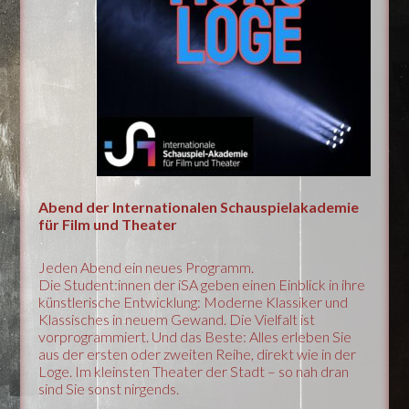
Abend der Internationalen Schauspielakademie
für Film und Theater
Jeden Abend ein neues Programm.
Die Student:innen der iSA geben einen Einblick in ihre
künstlerische Entwicklung: Moderne Klassiker und
Klassisches in neuem Gewand. Die Vielfalt ist
vorprogrammiert. Und das Beste: Alles erleben Sie
aus der ersten oder zweiten Reihe, direkt wie in der
Loge. Im kleinsten Theater der Stadt – so nah dran
sind Sie sonst nirgends.