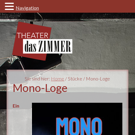
Navigation
Sie sind hier:
Home
/ Stücke / Mono-Loge
Mono-Loge
Ein