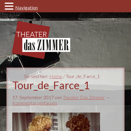
Navigation
Sie sind hier:
Home
/ Tour_de_Farce_1
Tour_de_Farce_1
17. September 2017
von
Theater Das Zimmer
Kommentar verfassen