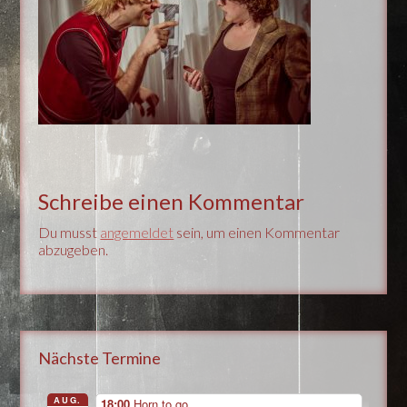
Schreibe einen Kommentar
Du musst
angemeldet
sein, um einen Kommentar
abzugeben.
Nächste Termine
AUG.
18:00
Horn to go