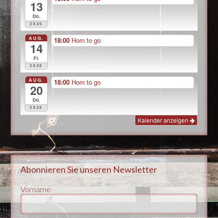
13
Do.
2026
AUG.
18:00
Horn to go
14
Fr.
2026
AUG.
18:00
Horn to go
20
Do.
2026
Kalender anzeigen
Abonnieren Sie unseren Newsletter
Vorname