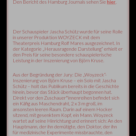
Den Bericht des Hamburg Journals sehen Sie
hier
.
Der Schauspieler Jascha Schütz wurde für seine Rolle
in unserer Produktion WOYZECK mit dem
Theaterpreis Hamburg Rolf Mares ausgezeichnet. In
der Kategorie „Herausragende Darstellung“ erhielt er
den Preis für seine besondere schauspielerische
Leistung in der Inszenierung von Björn Kruse.
Aus der Begründung der Jury: Die „Woyzeck“-
Inszenierung von Björn Kruse – ein Solo mit Jascha
Schütz – holt das Publikum bereits in die Geschichte
hinein, bevor das Stück überhaupt begonnen hat.
Direkt vor den Zuschauer*innenreihen befindet sich
ein Käfig aus Maschendraht, 2 x 3 m groß, im
ansonsten leeren Raum. Darin auf einem Hocker
sitzend, mit gesenktem Kopf, ein Mann. Woyzeck
wartet auf seine Hinrichtung und erinnert sich: An den
Hauptmann, der ihn demütigte, den Doktor, der ihn
für medizinische Experimente missbrauchte, den