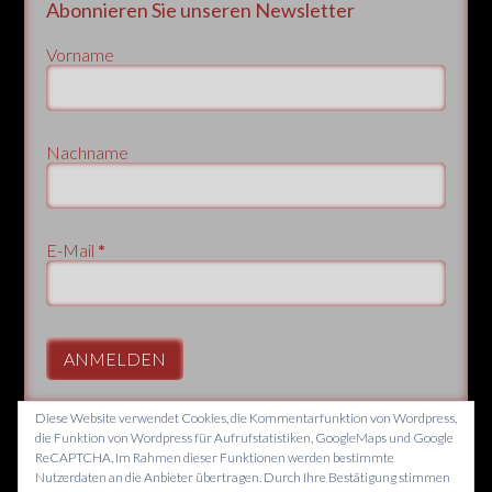
Abonnieren Sie unseren Newsletter
Vorname
Nachname
E-Mail
*
Diese Website verwendet Cookies, die Kommentarfunktion von Wordpress,
die Funktion von Wordpress für Aufrufstatistiken, GoogleMaps und Google
ReCAPTCHA. Im Rahmen dieser Funktionen werden bestimmte
Nutzerdaten an die Anbieter übertragen. Durch Ihre Bestätigung stimmen