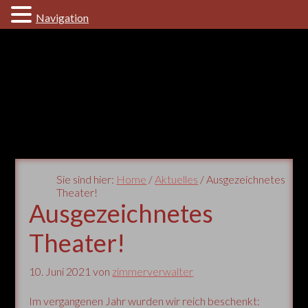
Navigation
Sie sind hier:
Home
/
Aktuelles
/ Ausgezeichnetes
Theater!
Ausgezeichnetes
Theater!
10. Juni 2021
von
zimmerverwalter
Im vergangenen Jahr wurden wir reich beschenkt: