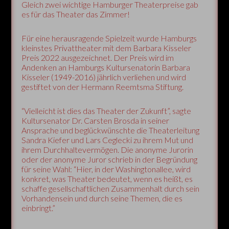
Gleich zwei wichtige Hamburger Theaterpreise gab
es für das Theater das Zimmer!
Für eine herausragende Spielzeit wurde Hamburgs
kleinstes Privattheater mit dem Barbara Kisseler
Preis 2022 ausgezeichnet. Der Preis wird im
Andenken an Hamburgs Kultursenatorin Barbara
Kisseler (1949-2016) jährlich verliehen und wird
gestiftet von der Hermann Reemtsma Stiftung.
“Vielleicht ist dies das Theater der Zukunft”, sagte
Kultursenator Dr. Carsten Brosda in seiner
Ansprache und beglückwünschte die Theaterleitung
Sandra Kiefer und Lars Ceglecki zu ihrem Mut und
ihrem Durchhaltevermögen. Die anonyme Jurorin
oder der anonyme Juror schrieb in der Begründung
für seine Wahl: “Hier, in der Washingtonallee, wird
konkret, was Theater bedeutet, wenn es heißt, es
schaffe gesellschaftlichen Zusammenhalt durch sein
Vorhandensein und durch seine Themen, die es
einbringt.”