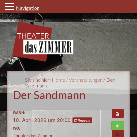
Navigation
Sie sind hier:
Home
/
Veranstaltungen
/ Der
Sandmann
Der Sandmann
WANN:
10. April 2026 um 20:00
Repeats
WO:
Theater das Zimmer