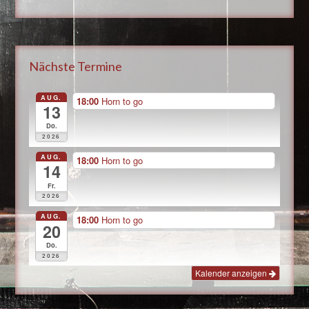
Nächste Termine
AUG.
18:00
Horn to go
13
Do.
2026
AUG.
18:00
Horn to go
14
Fr.
2026
AUG.
18:00
Horn to go
20
Do.
2026
Kalender anzeigen