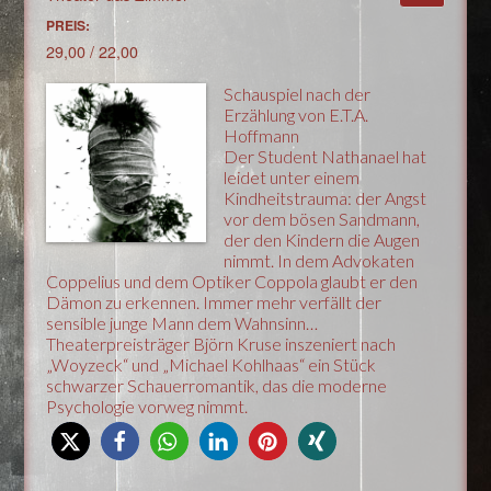
PREIS:
29,00 / 22,00
Schauspiel nach der
Erzählung von E.T.A.
Hoffmann
Der Student Nathanael hat
leidet unter einem
Kindheitstrauma: der Angst
vor dem bösen Sandmann,
der den Kindern die Augen
nimmt. In dem Advokaten
Coppelius und dem Optiker Coppola glaubt er den
Dämon zu erkennen. Immer mehr verfällt der
sensible junge Mann dem Wahnsinn…
Theaterpreisträger Björn Kruse inszeniert nach
„Woyzeck“ und „Michael Kohlhaas“ ein Stück
schwarzer Schauerromantik, das die moderne
Psychologie vorweg nimmt.