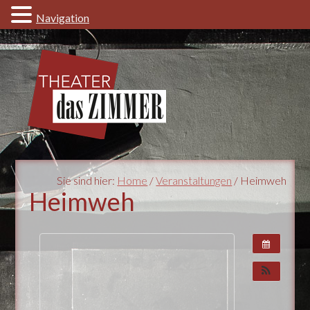
Navigation
Sie sind hier:
Home
/
Veranstaltungen
/ Heimweh
Heimweh