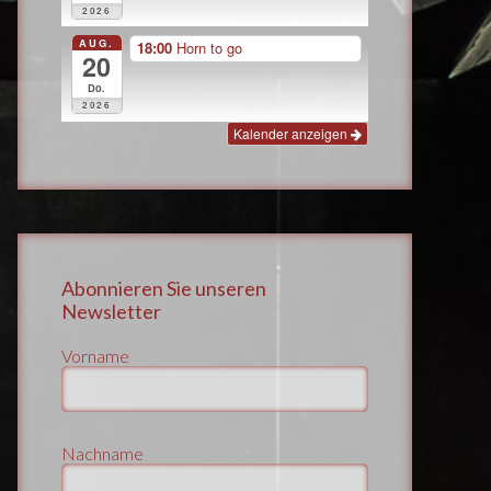
2026
AUG.
18:00
Horn to go
20
Do.
2026
Kalender anzeigen
Abonnieren Sie unseren
Newsletter
Vorname
Nachname