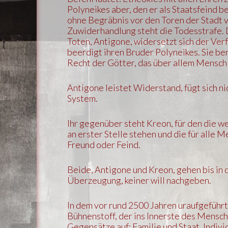
Polyneikes aber, den er als Staatsfeind be
ohne Begräbnis vor den Toren der Stadt v
Zuwiderhandlung steht die Todesstrafe.
Toten, Antigone, widersetzt sich der Ver
beerdigt ihren Bruder Polyneikes. Sie ber
Recht der Götter, das über allem Menschl
Antigone leistet Widerstand, fügt sich ni
System.
Ihr gegenüber steht Kreon, für den die w
an erster Stelle stehen und die für alle 
Freund oder Feind.
Beide, Antigone und Kreon, gehen bis in
Überzeugung, keiner will nachgeben.
In dem vor rund 2500 Jahren uraufgeführt
Bühnenstoff, der ins Innerste des Menschs
Gegensätze auf: Familie und Staat, Indi