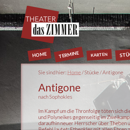
TERMINE
HOME
STÜ
KARTEN
Sie sind hier:
Home
/ Stücke / Antigone
Antigone
nach Sophokles
Im Kampf um die Thronfolge töten sich d
und Polyneikes gegenseitig im Zweikampf
daraufhin neuer Herrscher über Theben u
Befehl lautet: Etheokles mit allen Ehren 