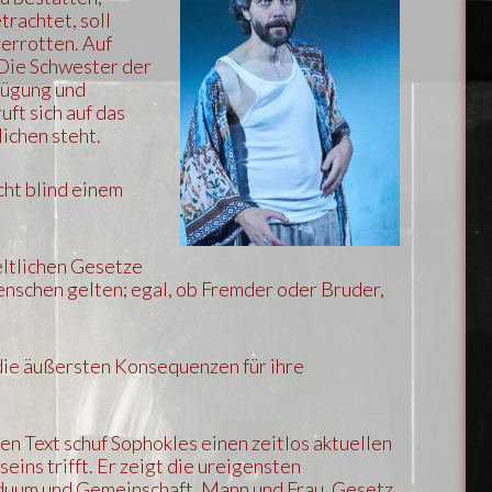
trachtet, soll
errotten. Auf
 Die Schwester der
fügung und
uft sich auf das
ichen steht.
cht blind einem
eltlichen Gesetze
Menschen gelten; egal, ob Fremder oder Bruder,
 die äußersten Konsequenzen für ihre
en Text schuf Sophokles einen zeitlos aktuellen
eins trifft. Er zeigt die ureigensten
viduum und Gemeinschaft, Mann und Frau, Gesetz