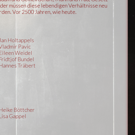
der müssen diese lebendigen Verhältnisse neu
rden. Vor 2500 Jahren, wie heute.
Jan Holtappels
Vladmir Pavic
Eileen Weidel
Fridtjof Bundel
Hannes Träbert
Heike Böttcher
Lisa Gappel