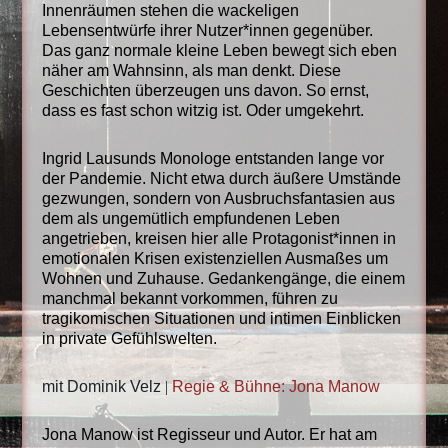
Innenräumen stehen die wackeligen
Lebensentwürfe ihrer Nutzer*innen gegenüber.
Das ganz normale kleine Leben bewegt sich eben
näher am Wahnsinn, als man denkt. Diese
Geschichten überzeugen uns davon. So ernst,
dass es fast schon witzig ist. Oder umgekehrt.
Ingrid Lausunds Monologe entstanden lange vor
der Pandemie. Nicht etwa durch äußere
Umstände
gezwungen, sondern von Ausbruchsfantasien aus
dem als ungemütlich empfundenen Leben
angetrieben, kreisen hier alle Protagonist*innen in
emotionalen Krisen existenziellen Ausmaßes um
Wohnen und Zuhause. Gedankengänge, die einem
manchmal bekannt vorkommen, führen zu
tragikomischen Situationen und intimen Einblicken
in private Gefühlswelten.
mit Dominik Velz
|
Regie & Bühne: Jona Manow
Jona Manow ist Regisseur und Autor. Er hat am