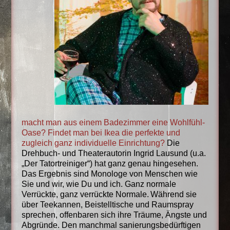
macht man aus einem Badezimmer eine Wohlfühl-
Oase? Findet man bei Ikea die perfekte und
zugleich ganz individuelle Einrichtung?
Die
Drehbuch- und Theaterautorin Ingrid Lausund (u.a.
„Der Tatortreiniger“) hat ganz genau hingesehen.
Das Ergebnis sind Monologe von Menschen wie
Sie und wir, wie Du und ich. Ganz normale
Verrückte, ganz verrückte Normale.
Während sie
über Teekannen, Beistelltische und Raumspray
sprechen, offenbaren sich ihre Träume, Ängste und
Abgründe. Den manchmal sanierungsbedürftigen