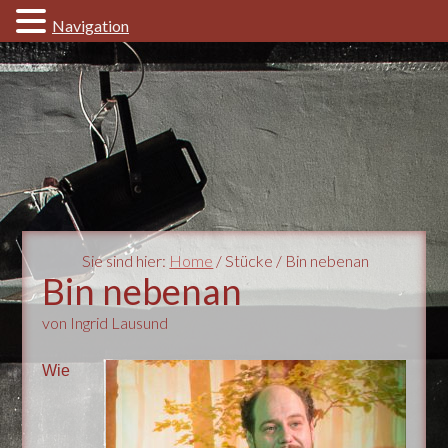
Navigation
Sie sind hier:
Home
/ Stücke / Bin nebenan
Bin nebenan
von Ingrid Lausund
Wie