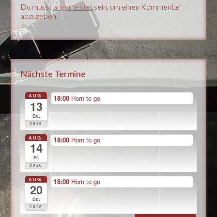
Du musst
angemeldet
sein, um einen Kommentar
abzugeben.
Nächste Termine
AUG.
18:00
Horn to go
13
Do.
2026
AUG.
18:00
Horn to go
14
Fr.
2026
AUG.
18:00
Horn to go
20
Do.
2026