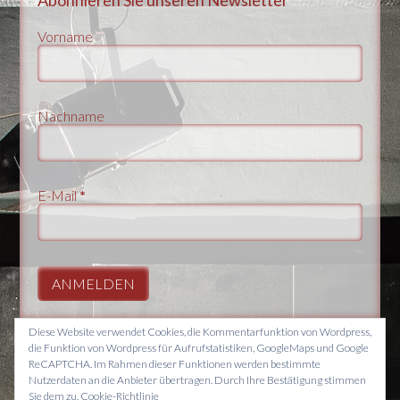
Vorname
Nachname
E-Mail
*
Diese Website verwendet Cookies, die Kommentarfunktion von Wordpress,
die Funktion von Wordpress für Aufrufstatistiken, GoogleMaps und Google
ReCAPTCHA. Im Rahmen dieser Funktionen werden bestimmte
Nutzerdaten an die Anbieter übertragen. Durch Ihre Bestätigung stimmen
© 2026 Theater das Zimmer Ceglecki Ceglecki Holtappels
Sie dem zu.
Cookie-Richtlinie