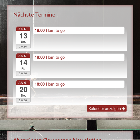
Nächste Termine
AUG.
18:00
Horn to go
13
Do.
2026
AUG.
18:00
Horn to go
14
Fr.
2026
AUG.
18:00
Horn to go
20
Do.
2026
Kalender anzeigen
Abonnieren Sie unseren Newsletter