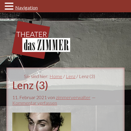
Navigation
Sie sind hier:
Home
/
Lenz
/ Lenz (3)
Lenz (3)
11. Februar 2021
von
zimmerverwalter
Kommentar verfassen