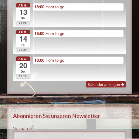
AUG.
18:00
Horn to go
13
Do.
2026
AUG.
18:00
Horn to go
14
Fr.
2026
AUG.
18:00
Horn to go
20
Do.
2026
Kalender anzeigen
Abonnieren Sie unseren Newsletter
Vorname