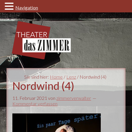
Navigation
Sie sind hier:
Home
/
Lenz
/ Nordwind (4)
Nordwind (4)
11. Februar 2021
von
zimmerverwalter
Kommentar verfassen