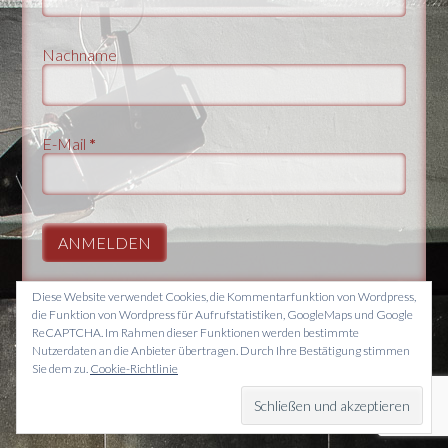
Nachname
E-Mail
*
Diese Website verwendet Cookies, die Kommentarfunktion von Wordpress,
die Funktion von Wordpress für Aufrufstatistiken, GoogleMaps und Google
ReCAPTCHA. Im Rahmen dieser Funktionen werden bestimmte
Nutzerdaten an die Anbieter übertragen. Durch Ihre Bestätigung stimmen
© 2026 Theater das Zimmer Ceglecki Ceglecki Holtappels
Sie dem zu.
Cookie-Richtlinie
GbR. Washingtonallee 42, 22111 Hamburg.
Impressum
Datenschutzerklärung
Anmelden