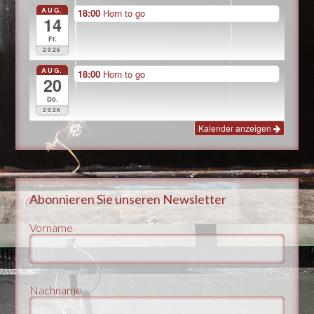
AUG.
18:00
Horn to go
14
Fr.
2026
AUG.
18:00
Horn to go
20
Do.
2026
Kalender anzeigen
Abonnieren Sie unseren Newsletter
Vorname
Nachname