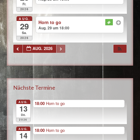
Fr.
2026
AUG.
Horn to go
29
Aug. 29 um 18:00
Sa.
2026
AUG. 2026
Nächste Termine
AUG.
18:00
Horn to go
13
Do.
2026
AUG.
18:00
Horn to go
14