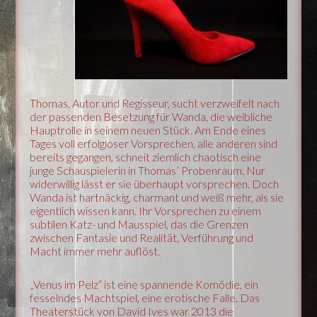
Thomas, Autor und Regisseur, sucht verzweifelt nach
der passenden Besetzung für Wanda, die weibliche
Hauptrolle in seinem neuen Stück. Am Ende eines
Tages voll erfolgloser Vorsprechen, alle anderen sind
bereits gegangen, schneit ziemlich chaotisch eine
junge Schauspielerin in Thomas’ Probenraum. Nur
widerwillig lässt er sie überhaupt vorsprechen. Doch
Wanda ist hartnäckig, charmant und weiß mehr, als sie
eigentlich wissen kann. Ihr Vorsprechen zu einem
subtilen Katz- und Mausspiel, das die Grenzen
zwischen Fantasie und Realität, Verführung und
Macht immer mehr auflöst.
„Venus im Pelz“ ist eine spannende Komödie, ein
fesselndes Machtspiel, eine erotische Falle. Das
Theaterstück von David Ives war 2013 die