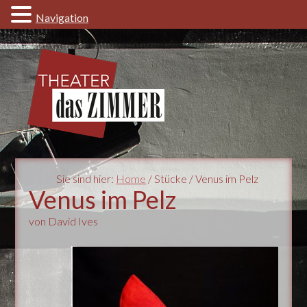
Navigation
Sie sind hier:
Home
/ Stücke / Venus im Pelz
Venus im Pelz
von David Ives