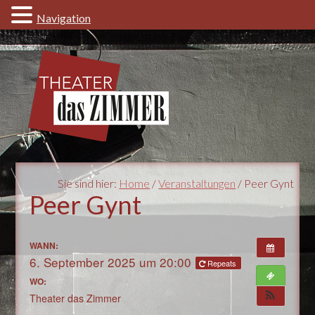
Navigation
Sie sind hier:
Home
/
Veranstaltungen
/ Peer Gynt
Peer Gynt
WANN:
6. September 2025 um 20:00
Repeats
WO:
Theater das Zimmer