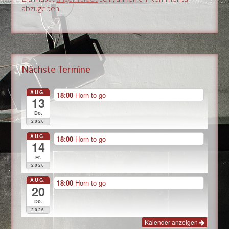
abzugeben.
Nächste Termine
AUG.
18:00
Horn to go
13
Do.
2026
AUG.
18:00
Horn to go
14
Fr.
2026
AUG.
18:00
Horn to go
20
Do.
2026
Kalender anzeigen