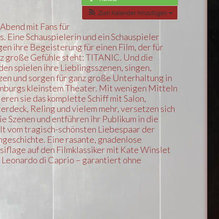
Zum Kalender hinzufügen
 Abend mit Fans für
s. Eine Schauspielerin und ein Schauspieler
gen ihre Begeisterung für einen Film, der für
z große Gefühle steht: TITANIC. Und die
den spielen ihre Lieblingsszenen, singen,
zen und sorgen für ganz große Unterhaltung in
burgs kleinstem Theater. Mit wenigen Mitteln
ieren sie das komplette Schiff mit Salon,
erdeck, Reling und vielem mehr, versetzen sich
die Szenen und entführen ihr Publikum in die
t vom tragisch-schönsten Liebespaar der
mgeschichte. Eine rasante, gnadenlose
siflage auf den Filmklassiker mit Kate Winslet
 Leonardo di Caprio – garantiert ohne