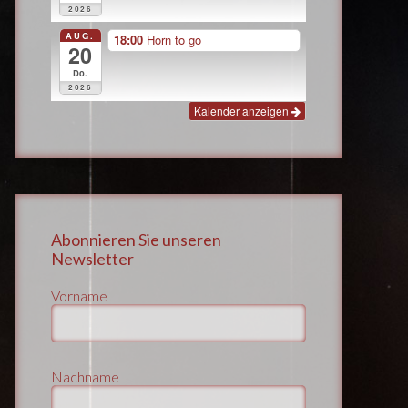
2026
AUG.
18:00
Horn to go
20
Do.
2026
Kalender anzeigen
Abonnieren Sie unseren
Newsletter
Vorname
Nachname