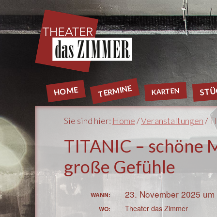
TERMINE
HOME
STÜ
KARTEN
Sie sind hier:
Home
/
Veranstaltungen
/ T
TITANIC – schöne 
große Gefühle
23. November 2025 um
WANN:
Theater das Zimmer
WO: