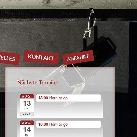
ELLES
KONTAKT
ANFAHRT
Nächste Termine
AUG.
18:00
Horn to go
13
Do.
2026
AUG.
18:00
Horn to go
14
Fr.