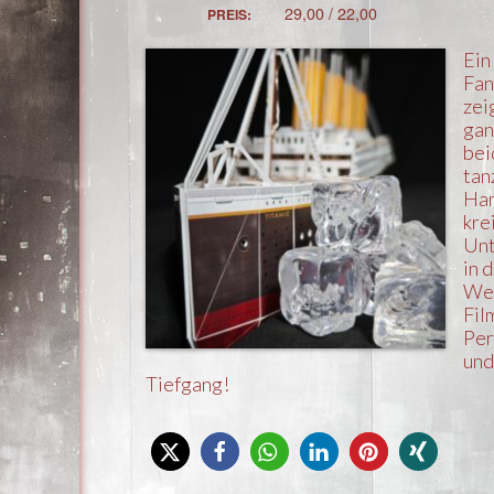
29,00 / 22,00
PREIS:
Ein
Fan
zei
gan
bei
tan
Ham
kre
Unt
in 
Wel
Fil
Per
und
Tiefgang!