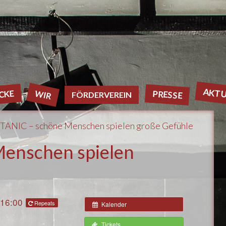
AKTU
WIR
PRESSE
CKE
FÖRDERVEREIN
ITANIC – schöne Menschen spielen große Gefühle
Menschen spielen
 16:00
Repeats
Kalender
Tickets