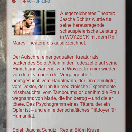
AUFFÜHRUNG
Ausgezeichnetes Theater:
Jascha Schütz wurde für
seine herausragende
schauspielerische Leistung
in WOYZECK mit dem Rolf
Mares Theaterpreis ausgezeichnet.
Der Aufschrei einer gequälten Kreatur als
packendes Solo: Allein in der Todeszelle auf seine
Hinrichtung wartend, wird Woyzeck immer wieder
von den Dämonen der Vergangenheit
heimgesucht: vom Hauptmann, der ihn demütigte;
vom Doktor, der ihn für medizinische Experimente
missbrauchte, vom Tambourmajor, der ihm die Frau
wegnahm; von Marie, die ihn betrog – und die er
tötete. Das Psychogramm eines Täters, der ein
Opfer ist – und ein leidenschaftliches Plädoyer für
Humanität.
Spiel: Jascha Schütz
|
Regie: Björn Kruse