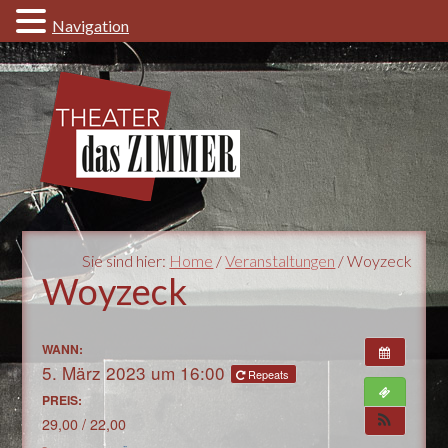
Navigation
Sie sind hier:
Home
/
Veranstaltungen
/ Woyzeck
Woyzeck
WANN:
5. März 2023 um 16:00
Repeats
PREIS:
29,00 / 22,00