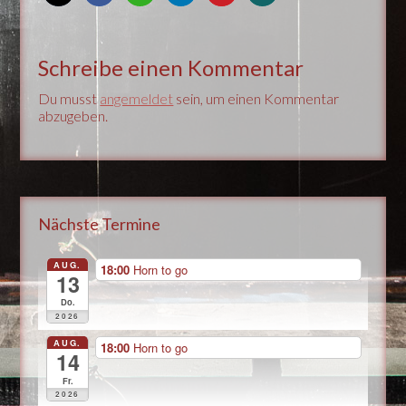
Schreibe einen Kommentar
Du musst
angemeldet
sein, um einen Kommentar
abzugeben.
Nächste Termine
AUG.
18:00
Horn to go
13
Do.
2026
AUG.
18:00
Horn to go
14
Fr.
2026