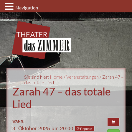
Navigation
Sie sind hier:
Home
/
Veranstaltungen
/ Zarah 47 –
das totale Lied
Zarah 47 – das totale
Lied
WANN:
3. Oktober 2025 um 20:00
Repeats